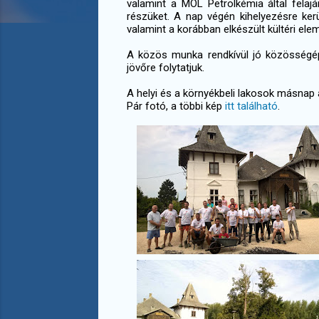
valamint a MOL Petrolkémia által felajá
részüket. A nap végén kihelyezésre kerü
valamint a korábban elkészült kültéri ele
A közös munka rendkívül jó közösségé
jövőre folytatjuk.
A helyi és a környékbeli lakosok másna
Pár fotó, a többi kép
itt található
.