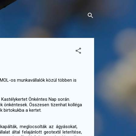
 MOL-os munkavállalók közül többen is
 Kastélykertet Önkéntes Nap során.
ek önkéntesek. Összesen tizenhat kolléga
 birtokukba a kertet.
gkapálták, meglocsolták az ágyásokat,
at által felajánlott geotextil leterítése,