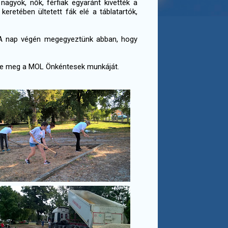
nagyok, nők, férfiak egyaránt kivették a
eretében ültetett fák elé a táblatartók,
 A nap végén megegyeztünk abban, hogy
tte meg a MOL Önkéntesek munkáját.