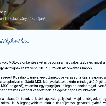
Ugrás a fő tartalomra
ány
rt Közalapítvány háza táján!
télykertben
 volt MOL-os önkénteseket is bevonni a megvalósításba és mivel a
hogy kik fognak részt venni 2017.08.25-én az önkéntes napon.
zségért Közalapítvánnyal együttműködve varázsolta újjá a sajóörösi
i telephelyen működő MOL leányvállalatok szinte mindegyikétől jött
MSC dolgozó), valamint egy nyugdíjas kolléga és családtagjaik vették
pat hatalmas elánnal kezdett neki az egész napos munkáknak.
 lekaszált füvet, a letört ágakat, gallyakat. Majd a hölgyek me
aktak ki. A legnagyobb munkát a tiszaújvárosi geotextil gyártó vállal