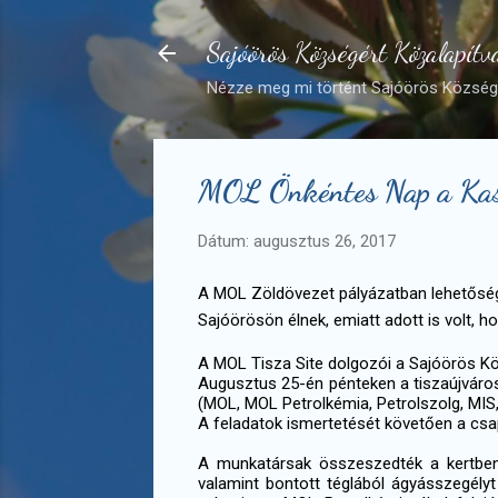
Sajóörös Községért Közalapítv
Nézze meg mi történt Sajóörös Községé
MOL Önkéntes Nap a Kas
Dátum:
augusztus 26, 2017
A MOL Zöldövezet pályázatban lehetőség
Sajóörösön élnek, emiatt adott is volt, 
A MOL Tisza Site dolgozói a Sajóörös Kö
Augusztus 25-én pénteken a tiszaújváros
(MOL, MOL Petrolkémia, Petrolszolg, MIS, 
A feladatok ismertetését követően a csa
A munkatársak összeszedték a kertben a
valamint bontott téglából ágyásszegélyt r