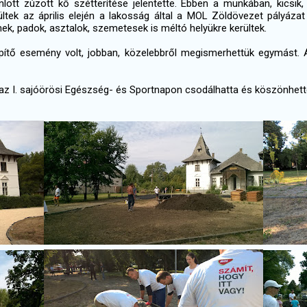
nlott zúzott kő szétterítése jelentette. Ebben a munkában, kicsik, 
ltek az április elején a lakosság által a MOL Zöldövezet pályázat k
mek, padok, asztalok, szemetesek is méltó helyükre kerültek.
pítő esemény volt, jobban, közelebbről megismerhettük egymást.
p az I. sajóörösi Egészség- és Sportnapon csodálhatta és köszönhe